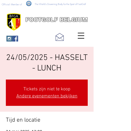
The World's Governing Body for the Sport of FootGolf
Official Member of
FOOTGOLF BELGIUM
24/05/2025 - HASSELT
- LUNCH
Tickets zijn niet te koop
Andere evenementen bekijken
Tijd en locatie