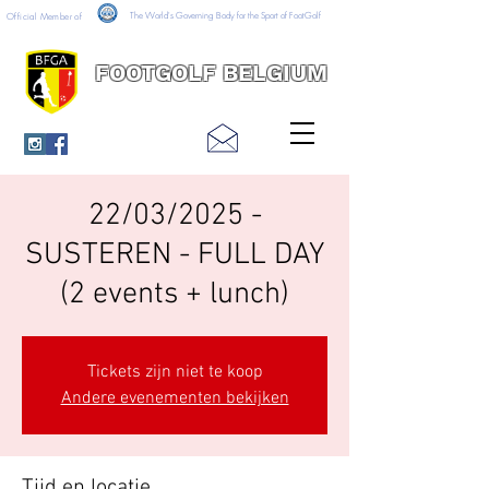
The World's Governing Body for the Sport of FootGolf
Official Member of
FOOTGOLF BELGIUM
22/03/2025 -
SUSTEREN - FULL DAY
(2 events + lunch)
Tickets zijn niet te koop
Andere evenementen bekijken
Tijd en locatie