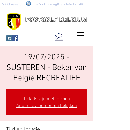
The World's Governing Body for the Sport of FootGolf
Official Member of
FOOTGOLF BELGIUM
19/07/2025 -
SUSTEREN - Beker van
België RECREATIEF
Tickets zijn niet te koop
Andere evenementen bekijken
Tijd en locatie