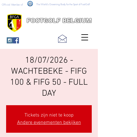
The World's Governing Body for the Sport of FootGolf
Official Member of
FOOTGOLF BELGIUM
18/07/2026 -
WACHTEBEKE - FIFG
100 & FIFG 50 - FULL
DAY
Tickets zijn niet te koop
Andere evenementen bekijken