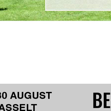
BE
BE
 30
AUGUST
ASSELT