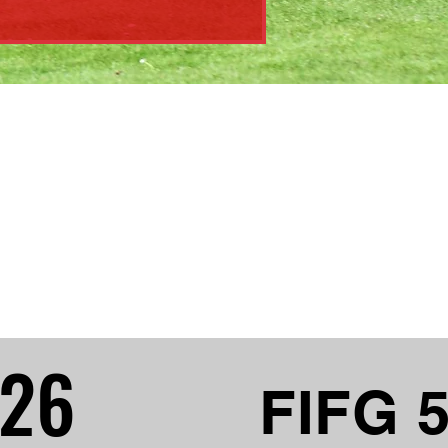
026
026
FIFG 